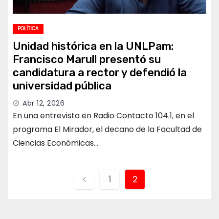
POLÍTICA
Unidad histórica en la UNLPam:
Francisco Marull presentó su
candidatura a rector y defendió la
universidad pública
Abr 12, 2026
En una entrevista en Radio Contacto 104.1, en el
programa El Mirador, el decano de la Facultad de
Ciencias Económicas…
Paginación
1
2
de
entradas