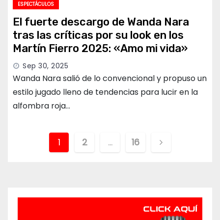
ESPECTÁCULOS
El fuerte descargo de Wanda Nara
tras las críticas por su look en los
Martín Fierro 2025: «Amo mi vida»
Sep 30, 2025
Wanda Nara salió de lo convencional y propuso un
estilo jugado lleno de tendencias para lucir en la
alfombra roja…
Paginación
1
2
…
16
de
entradas