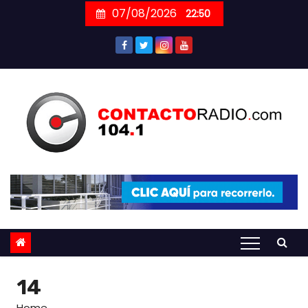
Skip
07/08/2026
22:50
to
content
14
Home