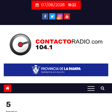
Skip
07/08/2026
18:22
to
content
5
Home