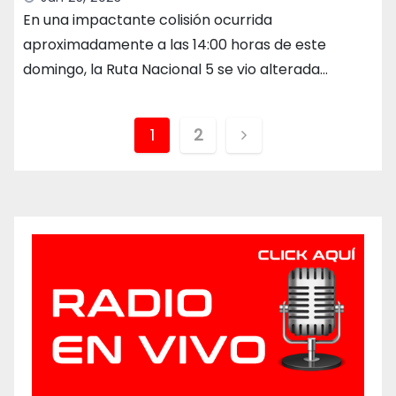
En una impactante colisión ocurrida
aproximadamente a las 14:00 horas de este
domingo, la Ruta Nacional 5 se vio alterada…
Paginación
1
2
de
entradas