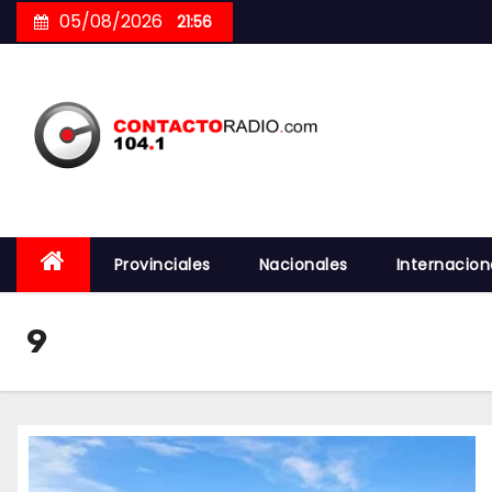
Skip
05/08/2026
21:56
to
content
Provinciales
Nacionales
Internacion
9