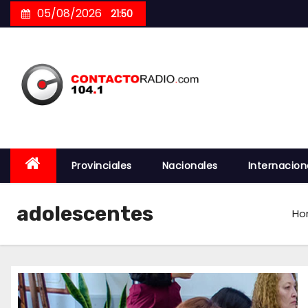
Skip
05/08/2026
21:50
to
content
Provinciales
Nacionales
Internacion
adolescentes
Ho