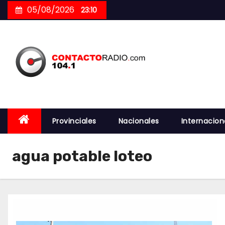
Skip
05/08/2026
23:10
to
content
Provinciales
Nacionales
Internacion
agua potable loteo