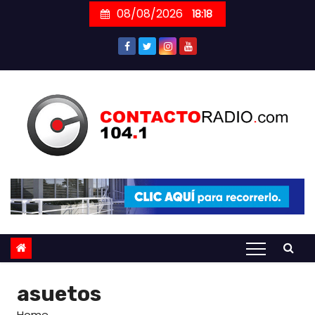
Skip
08/08/2026
18:18
to
content
asuetos
Home