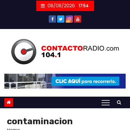
Skip
08/08/2026
17:54
to
content
contaminacion
Home