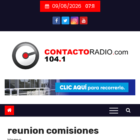
Skip
09/08/2026
07:11
to
content
reunion comisiones
Home