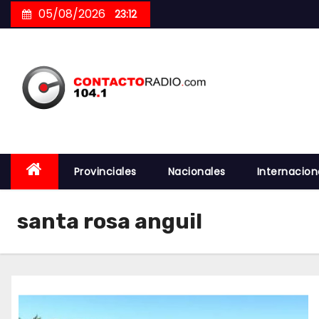
Skip
05/08/2026
23:12
to
content
Provinciales
Nacionales
Internacion
santa rosa anguil