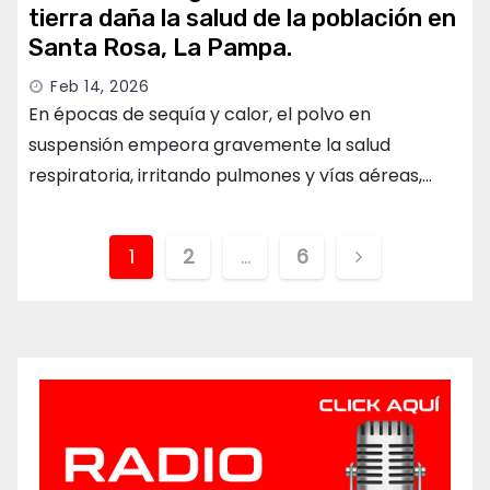
tierra daña la salud de la población en
Santa Rosa, La Pampa.
Feb 14, 2026
En épocas de sequía y calor, el polvo en
suspensión empeora gravemente la salud
respiratoria, irritando pulmones y vías aéreas,…
Paginación
1
2
…
6
de
entradas