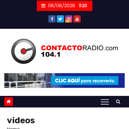
Skip
08/08/2026
11:20
to
content
videos
Home