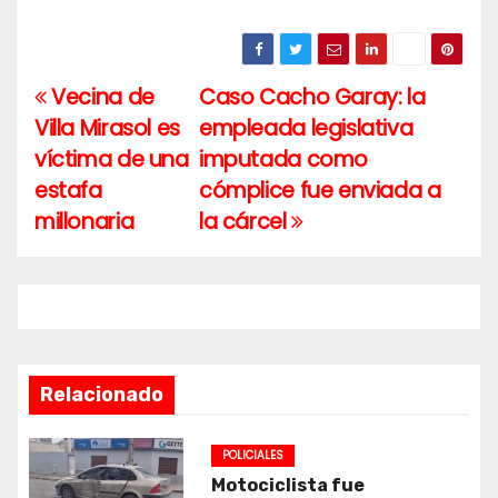
Vecina de
Caso Cacho Garay: la
Navegación
Villa Mirasol es
empleada legislativa
de
víctima de una
imputada como
entradas
estafa
cómplice fue enviada a
millonaria
la cárcel
Relacionado
POLICIALES
Motociclista fue