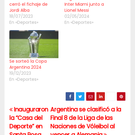
cerró el fichaje de
Inter Miami junto a
Jordi Alba
Lionel Messi
18/07/2023
02/05/2024
En «Deportes»
En «Deportes»
Se sorteó la Copa
Argentina 2024
19/12/2023
En «Deportes»
Inauguraron
Argentina se clasificó a la
Navegación
la “Casa del
Final 8 de la Liga de las
de
Deporte” en
Naciones de Vóleibol al
Santa Rosa
vencer a Alemania