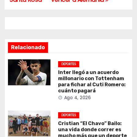
entradas
Relacionado
DEPORTES
Inter llegó a un acuerdo
millonario con Tottenham
para fichar al Cuti Romero:
cuánto pagará
Ago 4, 2026
DEPORTES
Cristian “El Chavo” Bailo:
una vida donde correr es
mucho más que un deporte