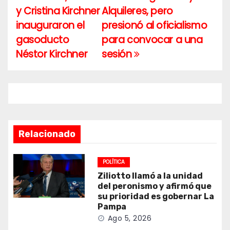
de
y Cristina Kirchner
Alquileres, pero
entradas
inauguraron el
presionó al oficialismo
gasoducto
para convocar a una
Néstor Kirchner
sesión
Relacionado
POLÍTICA
Ziliotto llamó a la unidad
del peronismo y afirmó que
su prioridad es gobernar La
Pampa
Ago 5, 2026