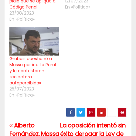
pidió que se aplique el
12/07/2023
Código Penal
En «Política»
23/08/2023
En «Política»
Grabois cuestionó a
Massa por ir a La Rural
y le contestaron
«colectora
autopercibida»
25/07/2023
En «Política»
Alberto
La oposición intentó sin
Navegación
Fernández, Massa
éxito derogar la Ley de