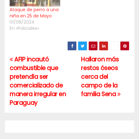
Ataque de perro a una
niña en 25 de Mayo
01/08/2024
En «Policiales»
AFIP incautó
Hallaron más
Navegación
combustible que
restos óseos
de
pretendía ser
cerca del
entradas
comercializado de
campo de la
manera irregular en
familia Sena
Paraguay