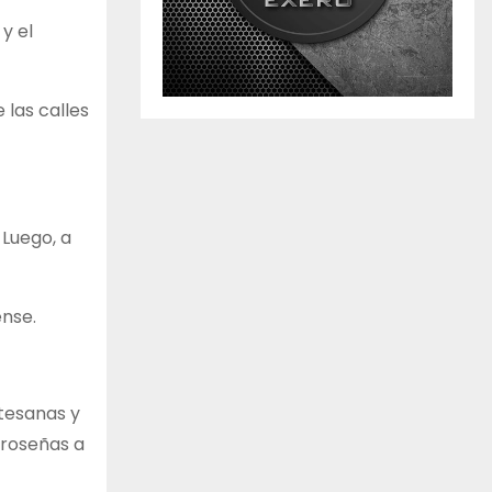
y el
 las calles
 Luego, a
ense.
rtesanas y
rroseñas a