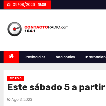
Skip
05/08/2026
18:08
to
content
Provinciales
Nacionales
Internacion
SOCIEDAD
Este sábado 5 a partir
Ago 3, 2023