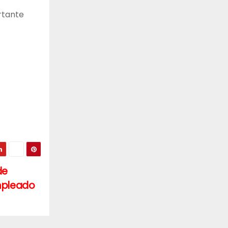
rtante
de
empleado