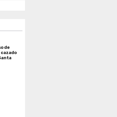
so de
í cazado
Santa