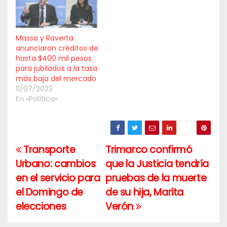
Massa y Raverta
anunciaron créditos de
hasta $400 mil pesos
para jubilados a la tasa
más baja del mercado
11/07/2023
En «Política»
Transporte
Trimarco confirmó
Navegación
Urbano: cambios
que la Justicia tendría
de
en el servicio para
pruebas de la muerte
entradas
el Domingo de
de su hija, Marita
elecciones
Verón