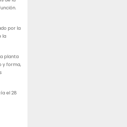
función.
ado por la
 la
 a planta
 y forma,
s
ía el 28