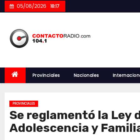
Skip
05/08/2026
18:17
to
content
Provinciales
Nacionales
Internacion
PROVINCIALES
Se reglamentó la Ley 
Adolescencia y Famili