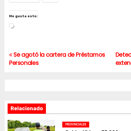
Me gusta esto:
Cargando...
Se agotó la cartera de Préstamos
Detec
Navegación
Personales
exte
de
entradas
Relacionado
PROVINCIALES