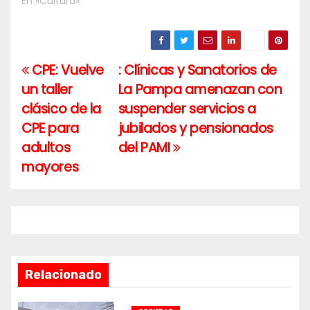
En «Cultura»
CPE: Vuelve
: Clínicas y Sanatorios de
Navegación
un taller
La Pampa amenazan con
de
clásico de la
suspender servicios a
entradas
CPE para
jubilados y pensionados
adultos
del PAMI
mayores
Relacionado