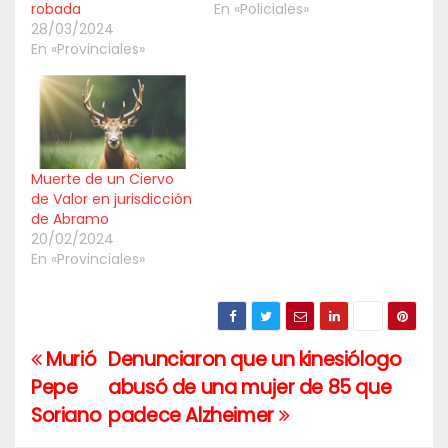
robada
En «Policiales»
28/03/2024
En «Provinciales»
Muerte de un Ciervo
de Valor en jurisdicción
de Abramo
20/02/2024
En «Provinciales»
Murió
Denunciaron que un kinesiólogo
Navegación
Pepe
abusó de una mujer de 85 que
de
Soriano
padece Alzheimer
entradas