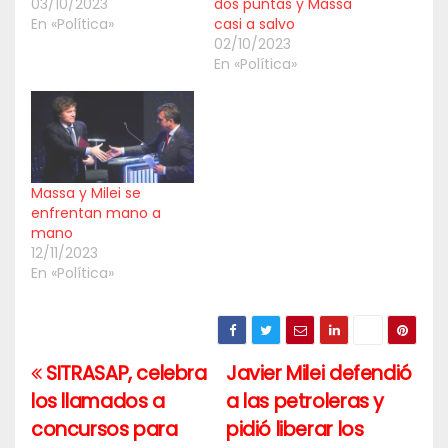
03/10/2023
dos puntas y Massa
En «Política»
casi a salvo
02/10/2023
En «Política»
Massa y Milei se
enfrentan mano a
mano
12/11/2023
En «Política»
SITRASAP, celebra
Javier Milei defendió
Navegación
los llamados a
a las petroleras y
de
concursos para
pidió liberar los