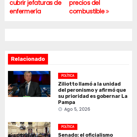
entradas
cubrir jefaturas de
precios del
enfermería
combustible
Relacionado
POLÍTICA
Ziliotto llamó a la unidad
del peronismo y afirmó que
su prioridad es gobernar La
Pampa
Ago 5, 2026
POLÍTICA
Senado: el oficialismo