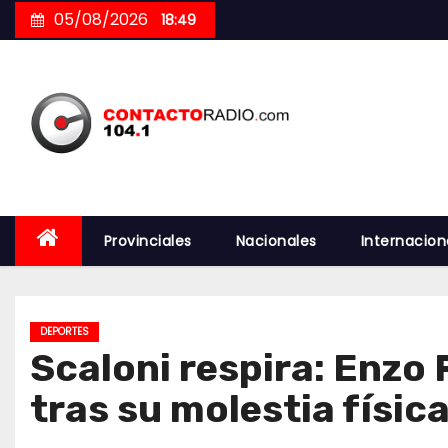
Skip
05/08/2026
18:49
to
content
Provinciales
Nacionales
Internacion
DEPORTES
Scaloni respira: Enzo
tras su molestia físic