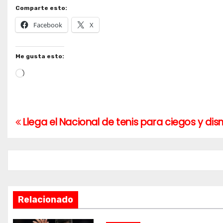
Comparte esto:
Facebook
X
Me gusta esto:
Cargando...
Llega el Nacional de tenis para ciegos y dis
Navegación
de
entradas
Relacionado