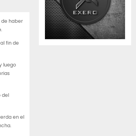
o de haber
.
l fin de
y luego
orias
 del
ierda en el
ncha.