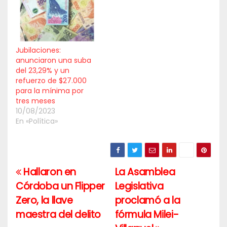
Jubilaciones:
anunciaron una suba
del 23,29% y un
refuerzo de $27.000
para la mínima por
tres meses
10/08/2023
En «Política»
Hallaron en
La Asamblea
Navegación
Córdoba un Flipper
Legislativa
de
Zero, la llave
proclamó a la
entradas
maestra del delito
fórmula Milei-