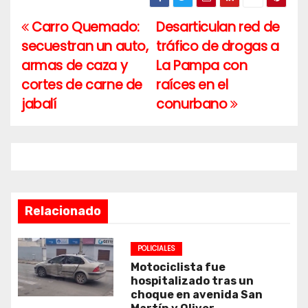
Carro Quemado:
Desarticulan red de
Navegación
secuestran un auto,
tráfico de drogas a
de
armas de caza y
La Pampa con
entradas
cortes de carne de
raíces en el
jabalí
conurbano
Relacionado
POLICIALES
Motociclista fue
hospitalizado tras un
choque en avenida San