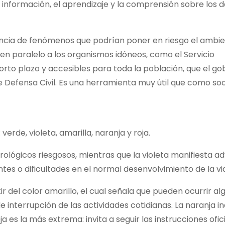
 información, el aprendizaje y la comprensión sobre los 
encia de fenómenos que podrían poner en riesgo el ambien
 en paralelo a los organismos idóneos, como el Servicio
rto plazo y accesibles para toda la población, que el go
e Defensa Civil. Es una herramienta muy útil que como so
rde, violeta, amarilla, naranja y roja.
lógicos riesgosos, mientras que la violeta manifiesta a
s o dificultades en el normal desenvolvimiento de la vid
r del color amarillo, el cual señala que pueden ocurrir al
 interrupción de las actividades cotidianas. La naranja i
a es la más extrema: invita a seguir las instrucciones ofic