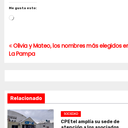
Me gusta esto:
Cargando...
Olivia y Mateo, los nombres más elegidos e
Navegación
La Pampa
de
entradas
Relacionado
SOCIEDAD
CPEtel amplía su sede de
atención a los asociados