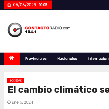
Skip
05/08/2026
19:05
to
content
Provinciales
Nacionales
Internacion
SOCIEDAD
El cambio climático s
Ene 5, 2024