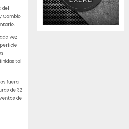
 del
 y Cambio
ntarlo.
cada vez
perficie
os
inidas tal
das fuera
uras de 32
eventos de