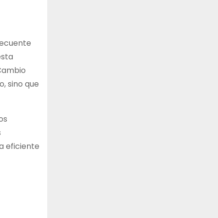
recuente
esta
 Cambio
, sino que
os
s
a eficiente