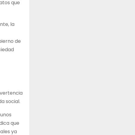
datos que
te, la
bierno de
ciedad
dvertencia
a social.
gunos
ndica que
iales ya