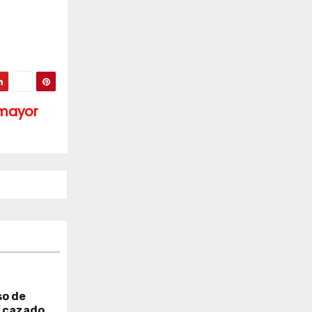
 mayor
so de
í cazado