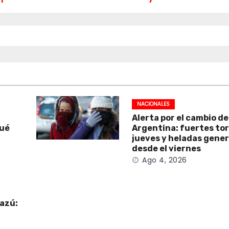
NACIONALES
Alerta por el cambio d
qué
Argentina: fuertes to
jueves y heladas gene
desde el viernes
Ago 4, 2026
uazú:
a