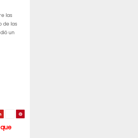
re las
o de las
edió un
 que