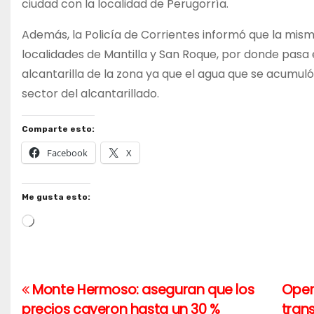
ciudad con la localidad de Perugorría.
Además, la Policía de Corrientes informó que la misma
localidades de Mantilla y San Roque, por donde pasa 
alcantarilla de la zona ya que el agua que se acumuló
sector del alcantarillado.
Comparte esto:
Facebook
X
Me gusta esto:
Cargando...
Monte Hermoso: aseguran que los
Opera
Navegación
precios cayeron hasta un 30 %
tran