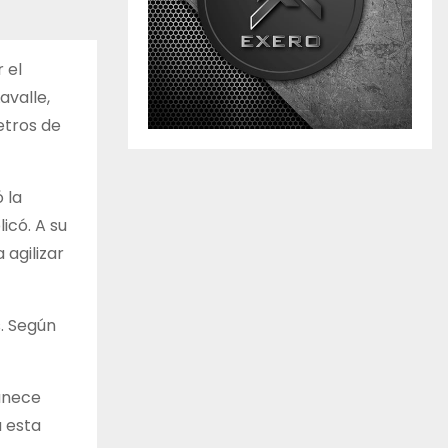
 el
avalle,
etros de
 la
icó. A su
agilizar
s. Según
manece
a esta