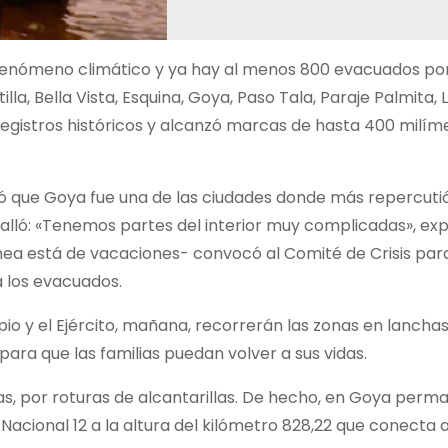
fenómeno climático y ya hay al menos 800 evacuados por
a, Bella Vista, Esquina, Goya, Paso Tala, Paraje Palmita, L
 registros históricos y alcanzó marcas de hasta 400 milím
tó que Goya fue una de las ciudades donde más repercutió
alló: «Tenemos partes del interior muy complicadas», expl
a está de vacaciones- convocó al Comité de Crisis para 
a los evacuados.
pio y el Ejército, mañana, recorrerán las zonas en lancha
para que las familias puedan volver a sus vidas.
eas, por roturas de alcantarillas. De hecho, en Goya per
 Nacional 12 a la altura del kilómetro 828,22 que conecta 