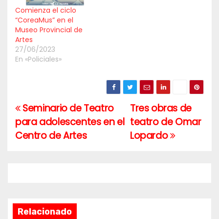
Comienza el ciclo
“CoreaMus” en el
Museo Provincial de
Artes
27/06/2023
En «Policiales»
Seminario de Teatro
Tres obras de
Navegación
para adolescentes en el
teatro de Omar
de
Centro de Artes
Lopardo
entradas
Relacionado