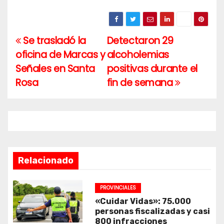
Se trasladó la
Detectaron 29
Navegación
oficina de Marcas y
alcoholemias
de
Señales en Santa
positivas durante el
entradas
Rosa
fin de semana
Relacionado
PROVINCIALES
«Cuidar Vidas»: 75.000
personas fiscalizadas y casi
800 infracciones