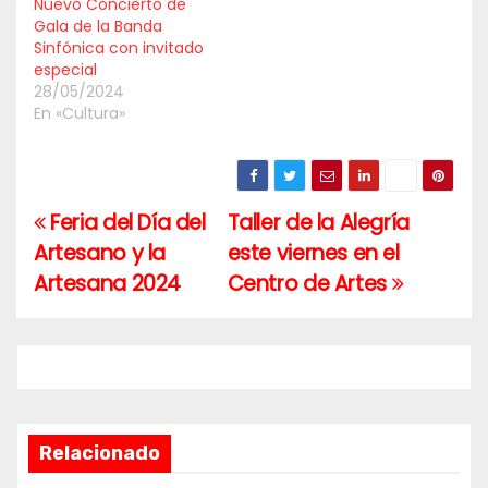
Nuevo Concierto de
Gala de la Banda
Sinfónica con invitado
especial
28/05/2024
En «Cultura»
Feria del Día del
Taller de la Alegría
Navegación
Artesano y la
este viernes en el
de
Artesana 2024
Centro de Artes
entradas
Relacionado