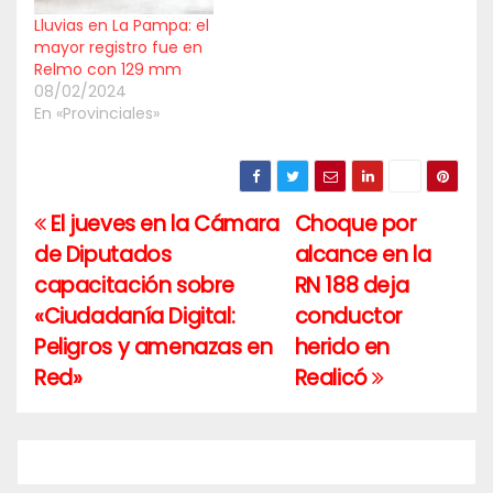
Lluvias en La Pampa: el
mayor registro fue en
Relmo con 129 mm
08/02/2024
En «Provinciales»
El jueves en la Cámara
Choque por
Navegación
de Diputados
alcance en la
de
capacitación sobre
RN 188 deja
entradas
«Ciudadanía Digital:
conductor
Peligros y amenazas en
herido en
Red»
Realicó