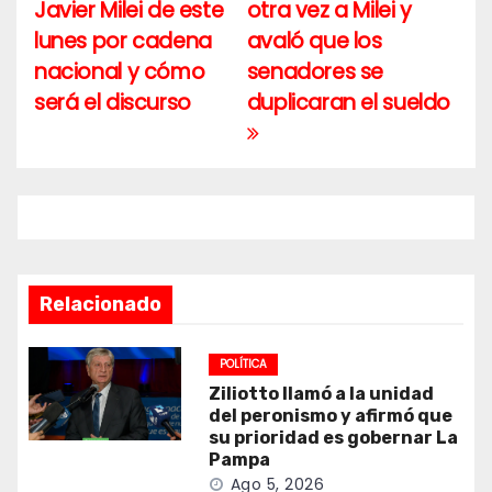
Javier Milei de este
otra vez a Milei y
de
lunes por cadena
avaló que los
entradas
nacional y cómo
senadores se
será el discurso
duplicaran el sueldo
Relacionado
POLÍTICA
Ziliotto llamó a la unidad
del peronismo y afirmó que
su prioridad es gobernar La
Pampa
Ago 5, 2026