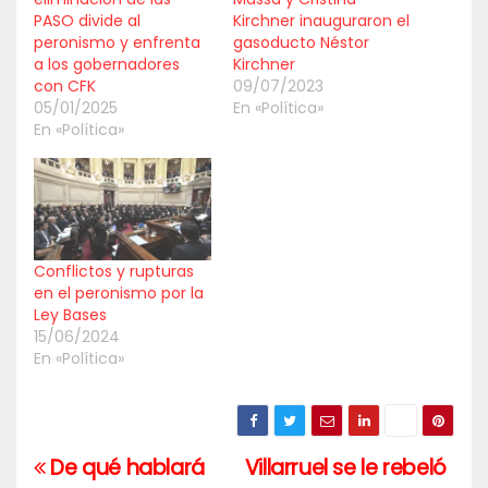
PASO divide al
Kirchner inauguraron el
peronismo y enfrenta
gasoducto Néstor
a los gobernadores
Kirchner
con CFK
09/07/2023
05/01/2025
En «Política»
En «Política»
Conflictos y rupturas
en el peronismo por la
Ley Bases
15/06/2024
En «Política»
De qué hablará
Villarruel se le rebeló
Navegación