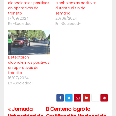
alcoholemias positivas
alcoholemias positivas
en operativos de
durante el fin de
tránsito
semana
17/09/2024
26/08/2024
En «Sociedad»
En «Sociedad»
Detectaron
alcoholemias positivas
en operativos de
tránsito
16/07/2024
En «Sociedad»
Jornada
El Centeno logró la
Navegación