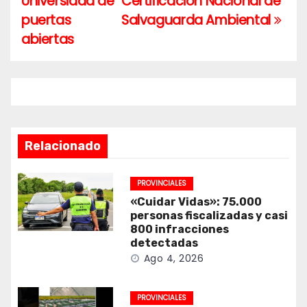
Universidad de
Certificación Nacional de
de
puertas
Salvaguarda Ambiental
entradas
abiertas
Relacionado
PROVINCIALES
«Cuidar Vidas»: 75.000
personas fiscalizadas y casi
800 infracciones
detectadas
Ago 4, 2026
PROVINCIALES