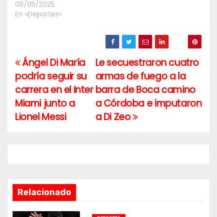
06/05/2025
En «Deportes»
Ángel Di María
Le secuestraron cuatro
Navegación
podría seguir su
armas de fuego a la
de
carrera en el Inter
barra de Boca camino
entradas
Miami junto a
a Córdoba e imputaron
Lionel Messi
a Di Zeo
Relacionado