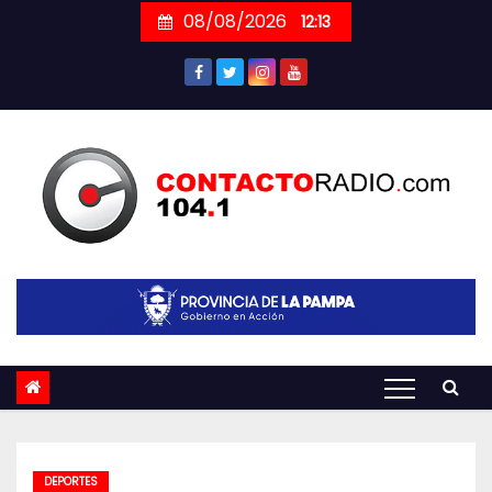
Skip
08/08/2026
12:13
to
content
DEPORTES