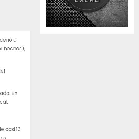
ndenó a
61 hechos),
el
tado. En
cal.
e casi 13
ras