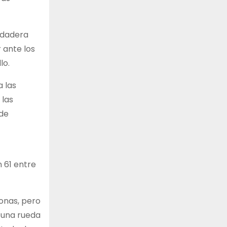
rdadera
 ante los
lo.
a las
 las
 de
n 61 entre
sonas, pero
y una rueda