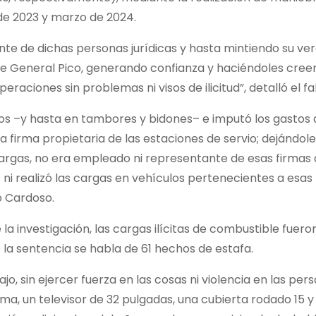
de 2023 y marzo de 2024.
nte de dichas personas jurídicas y hasta mintiendo su ve
 de General Pico, generando confianza y haciéndoles creer
aciones sin problemas ni visos de ilicitud”, detalló el fal
los –y hasta en tambores y bidones– e imputó los gastos 
 firma propietaria de las estaciones de servio; dejándole
cargas, no era empleado ni representante de esas firmas
; ni realizó las cargas en vehículos pertenecientes a esas
ó Cardoso.
a investigación, las cargas ilícitas de combustible fuero
e la sentencia se habla de 61 hechos de estafa.
jo, sin ejercer fuerza en las cosas ni violencia en las per
tima, un televisor de 32 pulgadas, una cubierta rodado 15 