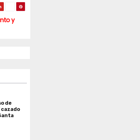
nto y
so de
í cazado
Santa