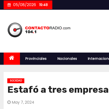
Skip
05/08/2026
19:48
to
content
Provinciales
Nacionales
Internacion
SOCIEDAD
Estafó a tres empresa
May 7, 2024