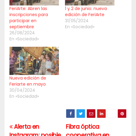
FeriArte: Abren las
1 y 2 de junio: nueva
inscripciones para
edición de FeriArte
participar en
31/05/2024
septiembre
En «Sociedad»
26/08/2024
En «Sociedad»
Nueva edición de
Feriarte en mayo
30/04/2024
En «Sociedad»
Alerta en
Fibra óptica
Navegación
Instagram: posible
cooperativa en