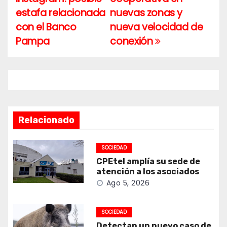
de
estafa relacionada
nuevas zonas y
entradas
con el Banco
nueva velocidad de
Pampa
conexión
Relacionado
SOCIEDAD
CPEtel amplía su sede de
atención a los asociados
Ago 5, 2026
SOCIEDAD
Detectan un nuevo caso de