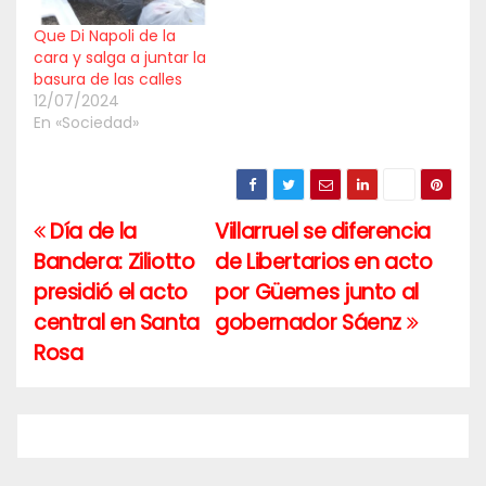
Que Di Napoli de la
cara y salga a juntar la
basura de las calles
12/07/2024
En «Sociedad»
Día de la
Villarruel se diferencia
Navegación
Bandera: Ziliotto
de Libertarios en acto
de
presidió el acto
por Güemes junto al
entradas
central en Santa
gobernador Sáenz
Rosa