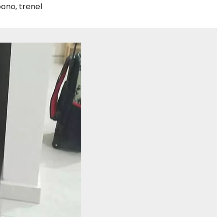
bono
,
trenel