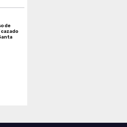
so de
í cazado
Santa