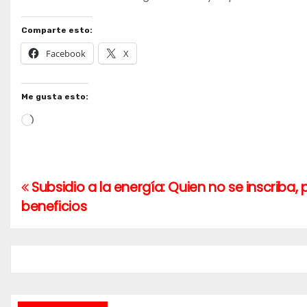
Comparte esto:
Facebook
X
Me gusta esto:
Cargando...
Subsidio a la energía: Quien no se inscriba, 
Navegación
beneficios
de
entradas