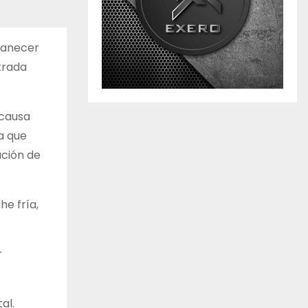
rmanecer
trada
 causa
a que
ación de
e fría,
r
al.