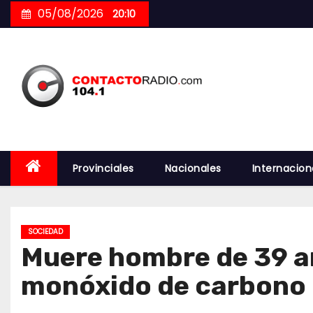
Skip
05/08/2026
20:10
to
content
Provinciales
Nacionales
Internacion
SOCIEDAD
Muere hombre de 39 añ
monóxido de carbono