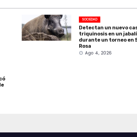
SOCIEDAD
Detectan un nuevo ca
triquinosis en un jabal
durante un torneo en 
Rosa
Ago 4, 2026
icó
de