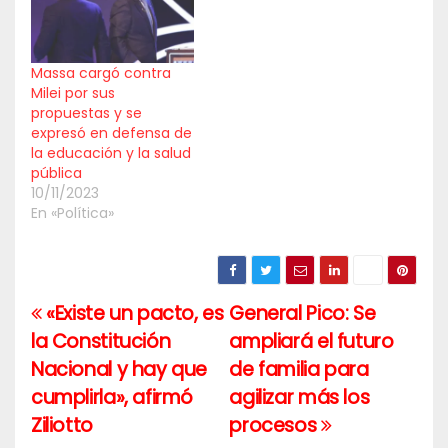
Massa cargó contra
Milei por sus
propuestas y se
expresó en defensa de
la educación y la salud
pública
10/11/2023
En «Política»
«Existe un pacto, es
General Pico: Se
Navegación
la Constitución
ampliará el futuro
de
Nacional y hay que
de familia para
entradas
cumplirla», afirmó
agilizar más los
Ziliotto
procesos