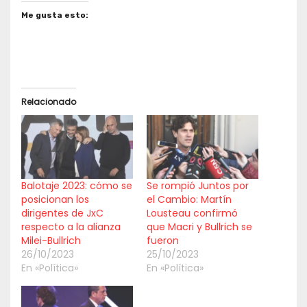
Me gusta esto:
Relacionado
Balotaje 2023: cómo se
Se rompió Juntos por
posicionan los
el Cambio: Martín
dirigentes de JxC
Lousteau confirmó
respecto a la alianza
que Macri y Bullrich se
Milei-Bullrich
fueron
26/10/2023
25/10/2023
En «Política»
En «Política»