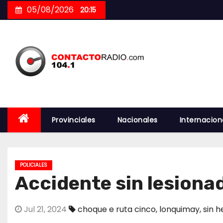
Skip
05/08/2026
20:15
to
content
Provinciales
Nacionales
Internacion
POLICIALES
Accidente sin lesiona
Jul 21, 2024
choque e ruta cinco
,
lonquimay
,
sin h