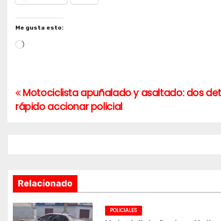
Me gusta esto:
Cargando...
Motociclista apuñalado y asaltado: dos det
Navegación
rápido accionar policial
de
entradas
Relacionado
POLICIALES