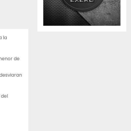
a la
 menor de
 desviaran
 del