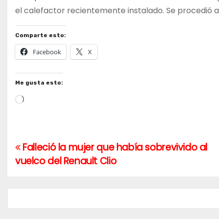
el calefactor recientemente instalado. Se procedió al
Comparte esto:
Facebook
X
Me gusta esto:
Cargando...
Falleció la mujer que había sobrevivido al
Navegación
vuelco del Renault Clio
de
entradas