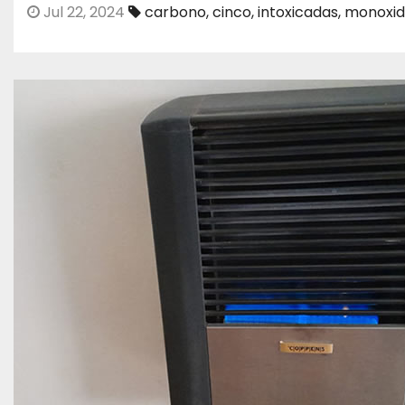
Jul 22, 2024
carbono
,
cinco
,
intoxicadas
,
monoxi