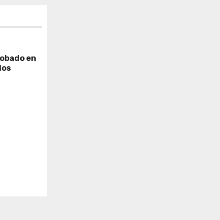
robado en
dos