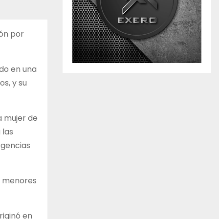
ión por
ado en una
os, y su
a mujer de
 las
rgencias
es menores
riginó en