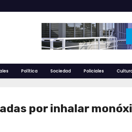
ales
Política
Sociedad
Policiales
Cultur
adas por inhalar monóx