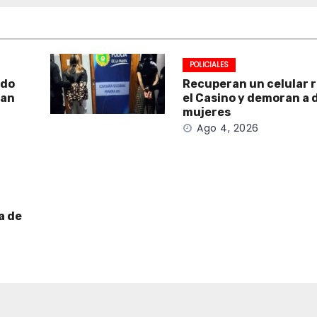
POLICIALES
ado
Recuperan un celular 
San
el Casino y demoran a 
mujeres
Ago 4, 2026
a de