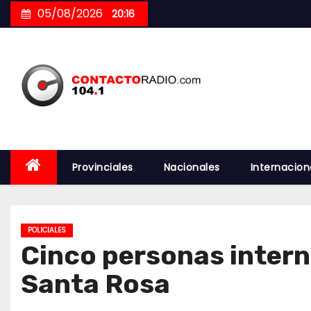
Skip
05/08/2026
20:16
to
content
Provinciales
Nacionales
Internacion
POLICIALES
Cinco personas intern
Santa Rosa