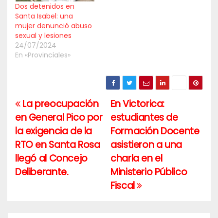
Dos detenidos en
Santa Isabel: una
mujer denunció abuso
sexual y lesiones
24/07/2024
En «Provinciales»
La preocupación
En Victorica:
Navegación
en General Pico por
estudiantes de
de
la exigencia de la
Formación Docente
entradas
RTO en Santa Rosa
asistieron a una
llegó al Concejo
charla en el
Deliberante.
Ministerio Público
Fiscal