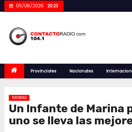
Skip
05/08/2026
20:23
to
content
Provinciales
Nacionales
Internacion
SOCIEDAD
Un Infante de Marina 
uno se lleva las mejor