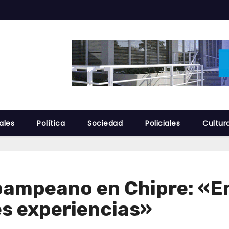
ales
Política
Sociedad
Policiales
Cultur
pampeano en Chipre: «E
es experiencias»