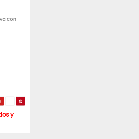
eva con
dos y