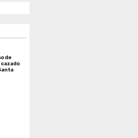
so de
í cazado
Santa