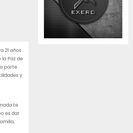
va 21 años
 la Paz de
ma parte
ilidades y
rmada te
eo es dar
amilia,