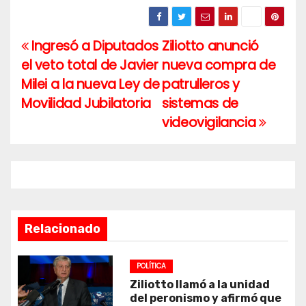
Ingresó a Diputados
Ziliotto anunció
Navegación
el veto total de Javier
nueva compra de
de
Milei a la nueva Ley de
patrulleros y
entradas
Movilidad Jubilatoria
sistemas de
videovigilancia
Relacionado
POLÍTICA
Ziliotto llamó a la unidad
del peronismo y afirmó que