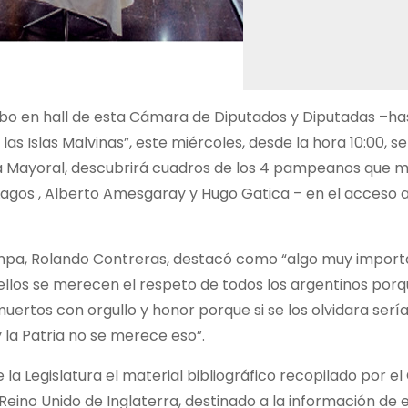
abo en hall de esta Cámara de Diputados y Diputadas –has
s Islas Malvinas”, este miércoles, desde la hora 10:00, se
ia Mayoral, descubrirá cuadros de los 4 pampeanos que m
Lagos , Alberto Amesgaray y Hugo Gatica – en el acceso a
ampa, Rolando Contreras, destacó como “algo muy impor
llos se merecen el respeto de todos los argentinos porq
ertos con orgullo y honor porque si se los olvidara serí
 la Patria no se merece eso”.
 la Legislatura el material bibliográfico recopilado por el
 Reino Unido de Inglaterra, destinado a la información de 