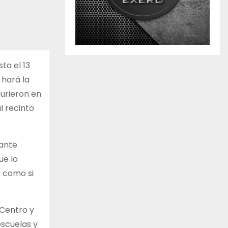
ta el 13
 hará la
urieron en
l recinto
tante
ue lo
a como si
 Centro y
escuelas y