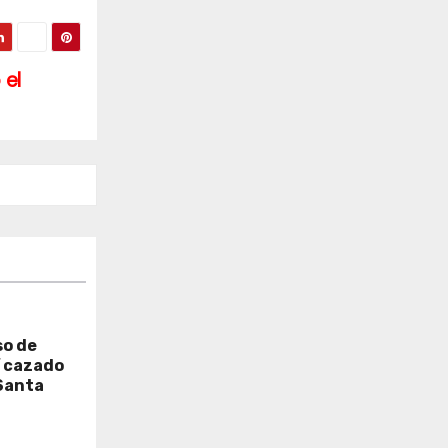
el
so de
í cazado
Santa