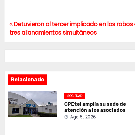
Detuvieron al tercer implicado en los robos 
Navegación
tres allanamientos simultáneos
de
entradas
Relacionado
SOCIEDAD
CPEtel amplía su sede de
atención a los asociados
Ago 5, 2026