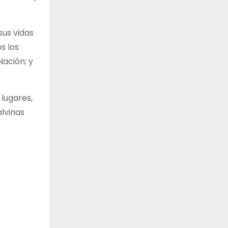
sus vidas
s los
Nación; y
lugares,
alvinas