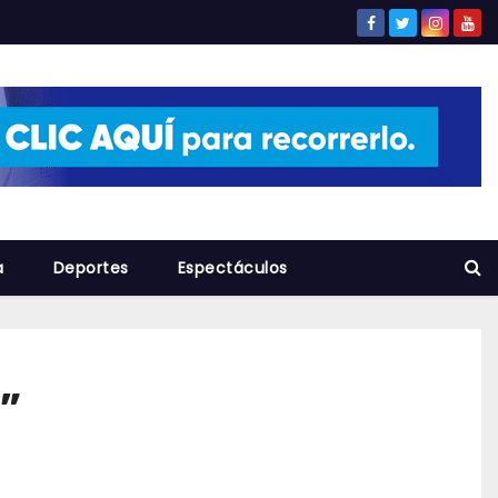
a
Deportes
Espectáculos
”