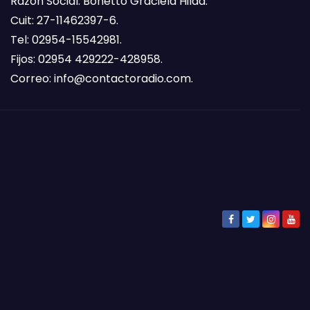
Razón Social: Bonetto Graciela Hilda.
Cuit: 27-11462397-6.
Tel: 02954-15542981.
Fijos: 02954 429222-428958.
Correo:
info@contactoradio.com
.