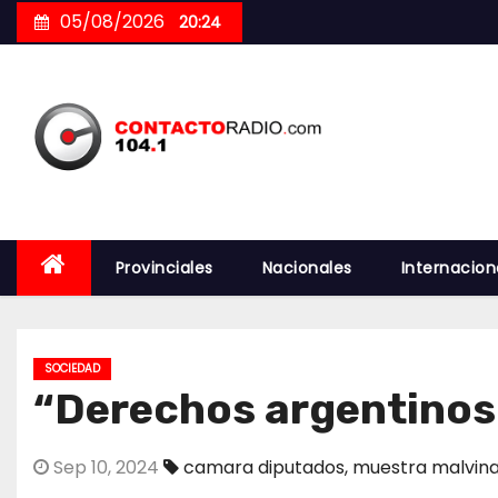
Skip
05/08/2026
20:24
to
content
Provinciales
Nacionales
Internacion
SOCIEDAD
“Derechos argentinos 
Sep 10, 2024
camara diputados
,
muestra malvin