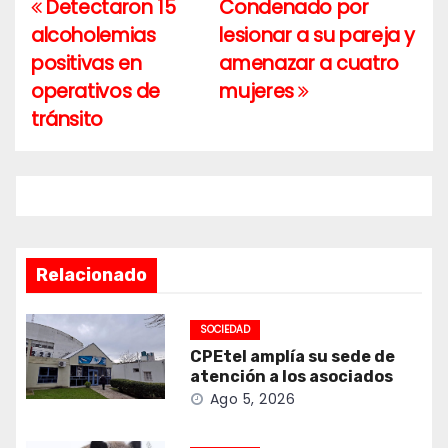
Detectaron 15
Condenado por
Navegación
alcoholemias
lesionar a su pareja y
de
positivas en
amenazar a cuatro
entradas
operativos de
mujeres
tránsito
Relacionado
SOCIEDAD
CPEtel amplía su sede de
atención a los asociados
Ago 5, 2026