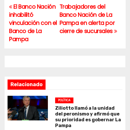
El Banco Nación
Trabajadores del
Navegación
inhabilitó
Banco Nación de La
de
vinculación con el
Pampa en alerta por
entradas
Banco de La
cierre de sucursales
Pampa
Relacionado
POLÍTICA
Ziliotto llamó a la unidad
del peronismo y afirmó que
su prioridad es gobernar La
Pampa