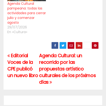
Agenda Cultural
pampeana: todas las
actividades para cerrar
julio y comenzar
agosto
29/07/2026
En «Cultura»
Editorial
Agenda Cultural: un
Navegación
Voces de la
recorrido por las
de
CPE publicó
propuestas artístico
entradas
un nuevo libro
culturales de los próximos
días