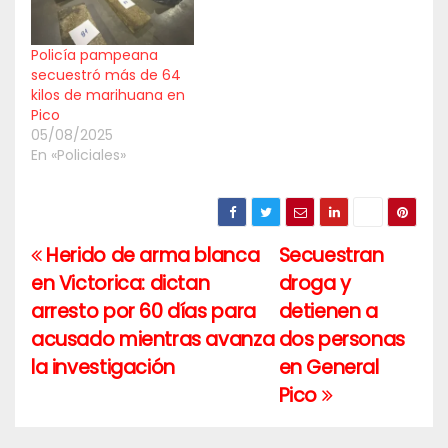
Policía pampeana
secuestró más de 64
kilos de marihuana en
Pico
05/08/2025
En «Policiales»
Herido de arma blanca
Secuestran
Navegación
en Victorica: dictan
droga y
de
arresto por 60 días para
detienen a
entradas
acusado mientras avanza
dos personas
la investigación
en General
Pico